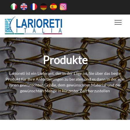
Tog
Produkte
Larioreti ist ein Lieferant, der in der Lage ist, Sie über das beste
Produkt für Ihre Anforderungen zu beraten und es dann in der von
Ihnen gewünschten Größe, dem gewünschten Material und der
gewünschten Menge in kürzester Zeit herzustellen