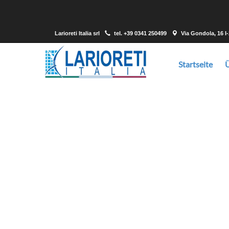
Larioreti Italia srl
tel.
+39 0341 250499
Via Gondola, 16 I
Startseite
Larioreti ist ein Lieferant, der in der Lage ist
gewünsc