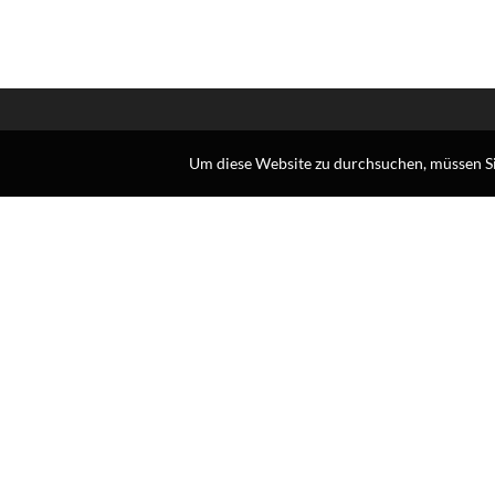
Um diese Website zu durchsuchen, müssen Si
Larioreti Italia srl
Vielseitigkeit und die Fähigkeit, jede an uns herangetrag
Anfrage mit Präzision und Pünktlichkeit zu erfüllen, sind
unsere Stärken.