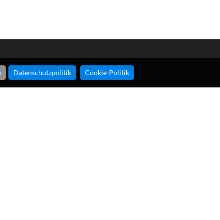
Via Gondola, 16 I-23900 Lecco
n
Datenschutzpolitik
Cookie-Politik
- Siehe Karte -
tel.
+39 0341 250499
fax
+39 0341254350
email
info@larioreti.com
Zertifizierte E-Mail​​​​​​​
larioretisrl@legalmail.it