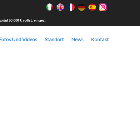
tal 50.000 € vollst. eingez.
Fotos Und Videos
Standort
News
Kontakt
d es dann in der von Ihnen gewünschten Größe, dem
ustellen