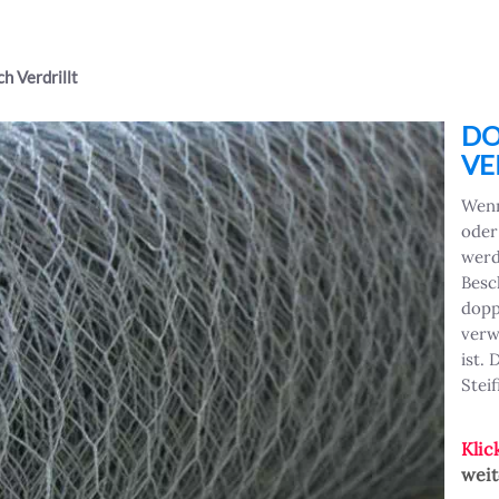
h Verdrillt
Next
DO
VE
Wenn
oder
werd
Besc
dopp
verw
ist.
Steif
Klic
weit