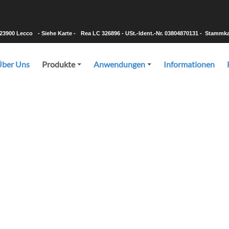
-23900 Lecco
- Siehe Karte -
Rea LC 326896 - USt.-Ident.-Nr. 03804870131 - Stammkapi
Über Uns
Produkte
Anwendungen
Informationen
+
+
Produkte
, Sie über das beste Produkt für Ihre Anforderungen zu beraten un
hten Material und der gewünschten Menge in kürzester Zeit herz