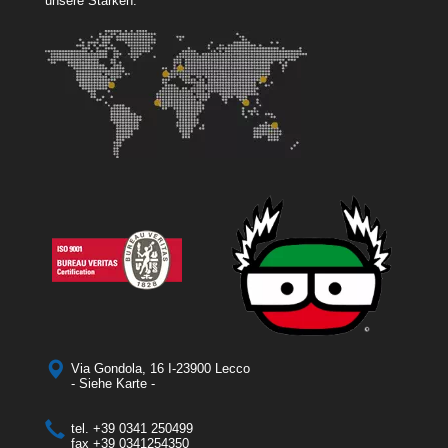
unsere Stärken.
Via Gondola, 16 I-23900 Lecco
- Siehe Karte -
tel.
+39 0341 250499
fax
+39 0341254350