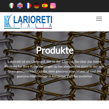
Tog
Produkte
Larioreti ist ein Lieferant, der in der Lage ist, Sie über das beste
Produkt für Ihre Anforderungen zu beraten und es dann in der von
Ihnen gewünschten Größe, dem gewünschten Material und der
gewünschten Menge in kürzester Zeit herzustellen