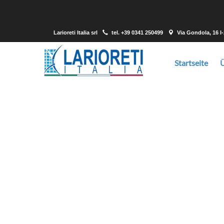
Larioreti Italia srl
tel.
+39 0341 250499
Via Gondola, 16 I
Startseite
Wir bieten Drahtgeflecht, Streckgeflecht 