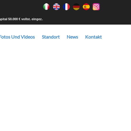
tal 50.000 € vollst. eingez.
Fotos Und Videos
Standort
News
Kontakt
rialvarianten, Mechanismen und Zubehör an.