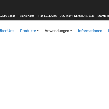
-23900 Lecco
- Siehe Karte -
Rea LC 326896 - USt.-Ident.-Nr. 03804870131 - Stammkapi
Über Uns
Produkte
Anwendungen
Informationen
+
+
Anwendungen
und Metallförderbänder in allen auf dem Markt erhältlichen Mate