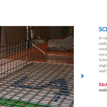
Next
SC
In v
ande
werd
verv
Schw
ange
und 
Klic
weit