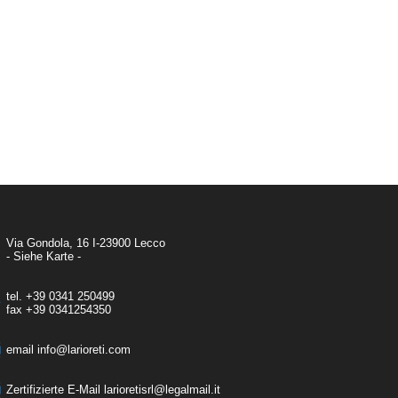
Via Gondola, 16 I-23900 Lecco
- Siehe Karte -
tel.
+39 0341 250499
fax
+39 0341254350
email
info@larioreti.com
Zertifizierte E-Mail​​​​​​​
larioretisrl@legalmail.it