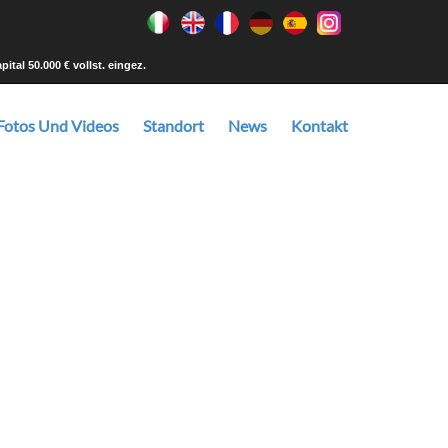
tal 50.000 € vollst. eingez.
Fotos Und Videos
Standort
News
Kontakt
d es dann in der von Ihnen gewünschten Größe, dem
ustellen