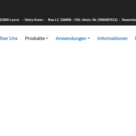
-23900 Lecco
- Siehe Karte -
Rea LC 326896 - USt.-Ident.-Nr. 03804870131 - Stammkapi
Über Uns
Produkte
Anwendungen
Informationen
+
+
Produkte
, Sie über das beste Produkt für Ihre Anforderungen zu beraten un
hten Material und der gewünschten Menge in kürzester Zeit herz