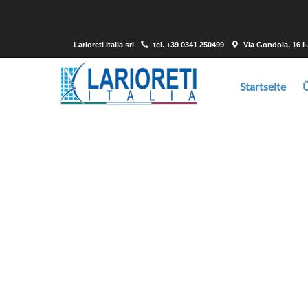
Larioreti Italia srl
tel.
+39 0341 250499
Via Gondola, 16 I
Startseite
Larioreti ist ein Lieferant, der in der Lage ist
gewünsc