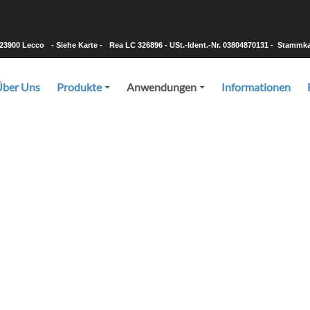
-23900 Lecco
- Siehe Karte -
Rea LC 326896 - USt.-Ident.-Nr. 03804870131 - Stammkapi
Über Uns
Produkte
Anwendungen
Informationen
+
+
Anwendungen
und Metallförderbänder in allen auf dem Markt erhältlichen Mate