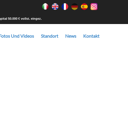
tal 50.000 € vollst. eingez.
Fotos Und Videos
Standort
News
Kontakt
rialvarianten, Mechanismen und Zubehör an.