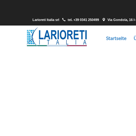
Larioreti Italia srl
tel.
+39 0341 250499
Via Gondola, 16 I
Startseite
Wir bieten Drahtgeflecht, Streckgeflecht 