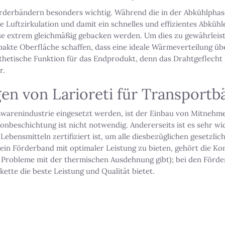
Förderbändern besonders wichtig. Während die in der Abkühlpha
 Luftzirkulation und damit ein schnelles und effizientes Abküh
se extrem gleichmäßig gebacken werden. Um dies zu gewährlei
akte Oberfläche schaffen, dass eine ideale Wärmeverteilung übe
hetische Funktion für das Endprodukt, denn das Drahtgeflecht h
r.
en von Larioreti für Transportb
ßwarenindustrie eingesetzt werden, ist der Einbau von Mitneh
lonbeschichtung ist nicht notwendig. Andererseits ist es sehr wi
ebensmitteln zertifiziert ist, um alle diesbezüglichen gesetzlic
ein Förderband mit optimaler Leistung zu bieten, gehört die Ko
ine Probleme mit der thermischen Ausdehnung gibt); bei den För
ette die beste Leistung und Qualität bietet.