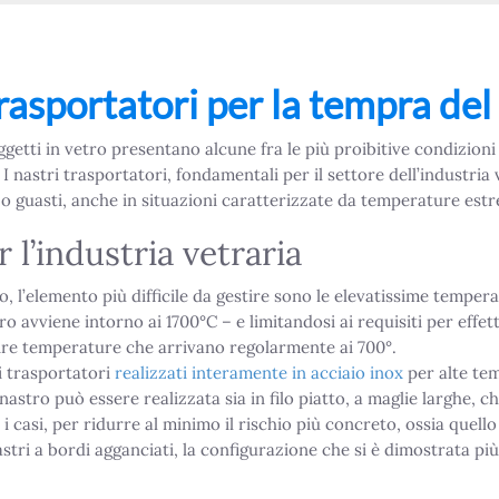
rasportatori per la tempra del
ggetti in vetro presentano alcune fra le più proibitive condizioni
I nastri trasportatori, fondamentali per il settore dell’industria
 o guasti, anche in situazioni caratterizzate da temperature est
r l’industria vetraria
, l’elemento più difficile da gestire sono le elevatissime temper
ro avviene intorno ai 1700°C – e limitandosi ai requisiti per effet
tire temperature che arrivano regolarmente ai 700°.
ri trasportatori
realizzati interamente in acciaio inox
per alte tem
nastro può essere realizzata sia in filo piatto, a maglie larghe, c
 i casi, per ridurre al minimo il rischio più concreto, ossia quel
astri a bordi agganciati, la configurazione che si è dimostrata pi