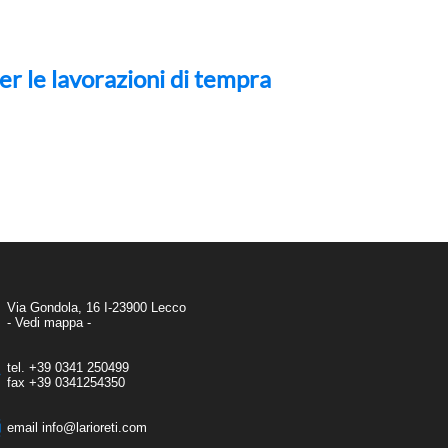
per le lavorazioni di tempra
Via Gondola, 16 I-23900 Lecco
- Vedi mappa -
tel.
+39 0341 250499
fax
+39 0341254350
email
info@larioreti.com