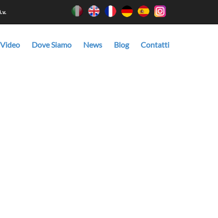
.v.
 Video
Dove Siamo
News
Blog
Contatti
meccanismo e di accessori disponibili sul mercato.