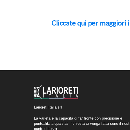
Cliccate qui per maggiori i
Larioreti Italia srl
La varietà e la capacità di far fronte con precisione e
puntualità a qualsiasi richiesta ci venga fatta sono il nost
punto di forza.