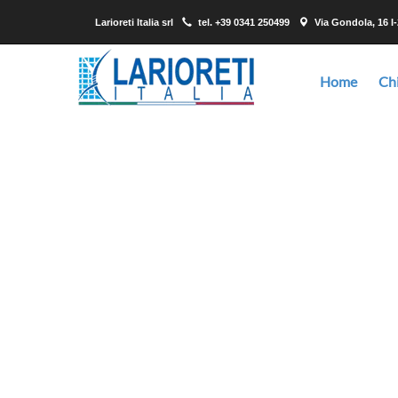
Larioreti Italia srl
tel.
+39 0341 250499
Via Gondola, 16 I
Home
Ch
Noi vi offriamo reti metalliche, lamiere stirate 