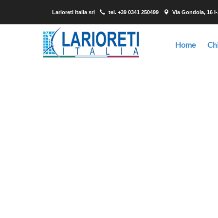
Larioreti Italia srl
tel.
+39 0341 250499
Via Gondola, 16 I
Home
Ch
Noi vi offriamo reti metalliche, lamiere stirate 