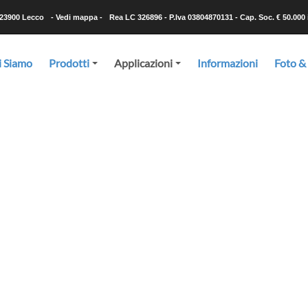
-23900 Lecco
- Vedi mappa -
Rea LC 326896 - P.Iva 03804870131 - Cap. Soc. € 50.000 i
i Siamo
Prodotti
Applicazioni
Informazioni
Foto &
+
+
Applicazioni
e nastri trasportatori metallici in tutte le varianti di materiale, di 