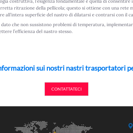
gia costruttiva, l’esigenza fondamentale è quella di consentire il
retta ritrazione della pellicola; questo si ottiene con una rete m
ll’intera superficie del nastro di dilatarsi e contrarsi con il c
le, dato che non sussistono problemi di temperatura, implement
ere l’efficienza del nastro stesso.
nformazioni sui nostri nastri trasportatori pe
CONTATTATECI