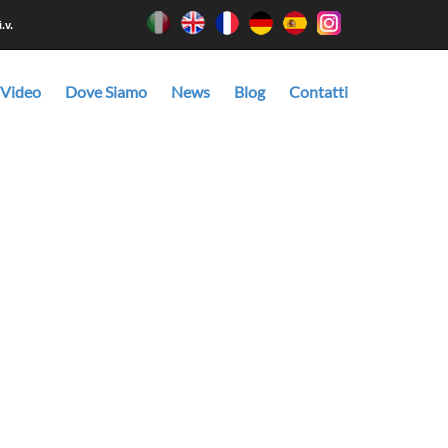
.v.
 Video
Dove Siamo
News
Blog
Contatti
meccanismo e di accessori disponibili sul mercato.