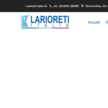
Larioreti Italia srl
tel.
+39 0341 250499
Via Gondola, 16 I
Accueil
À
Larioreti est un fournisseur en mesure de vous con