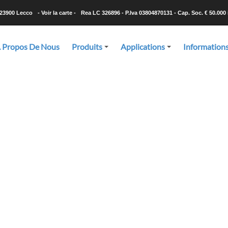
-23900 Lecco
- Voir la carte -
Rea LC 326896 - P.Iva 03804870131 - Cap. Soc. € 50.000 i
 Propos De Nous
Produits
Applications
Information
+
+
Photos et vidéos
seiller le produit répondant le mieux à vos exigences, et ensuite d
les quantités qu’il vous faut, dans des délais ultracourts,