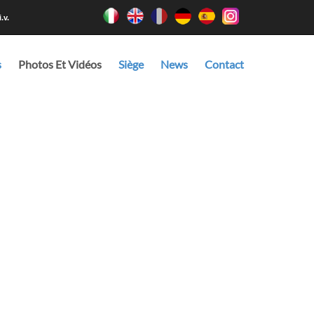
.v.
s
Photos Et Vidéos
Siège
News
Contact
e le réaliser aux dimensions, dans les matériaux et