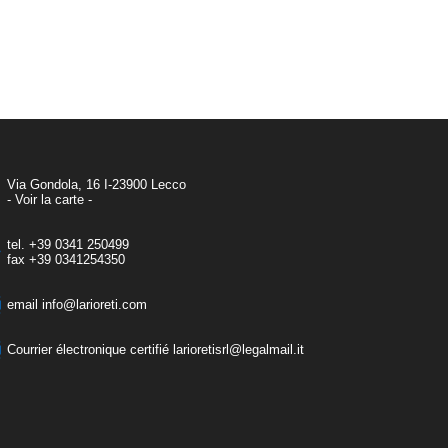
Via Gondola, 16 I-23900 Lecco
- Voir la carte -
tel.
+39 0341 250499
fax
+39 0341254350
email
info@larioreti.com
Courrier électronique certifié
larioretisrl@legalmail.it