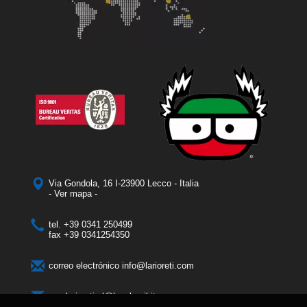
Via Gondola, 16 I-23900 Lecco - Italia
- Ver mapa -
tel.
+39 0341 250499
fax
+39 0341254350
correo electrónico
info@larioreti.com
pec
larioretisrl@legalmail.it