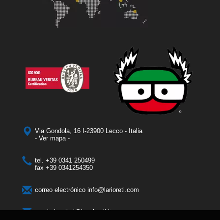
Via Gondola, 16 I-23900 Lecco - Italia
- Ver mapa -
tel.
+39 0341 250499
fax
+39 0341254350
correo electrónico
info@larioreti.com
pec
larioretisrl@legalmail.it