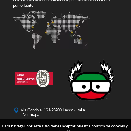
que se nos haga con precisión y puntualidad son nuestro
punto fuerte.
Via Gondola, 16 I-23900 Lecco - Italia
- Ver mapa -
Para navegar por este sitio debes aceptar nuestra politica de cookies y
tel.
+39 0341 250499