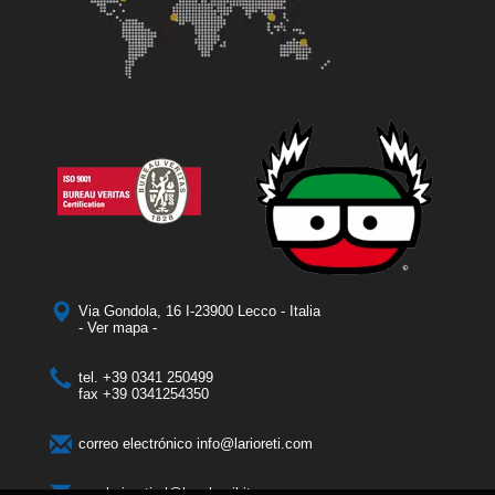
Via Gondola, 16 I-23900 Lecco - Italia
- Ver mapa -
tel.
+39 0341 250499
fax
+39 0341254350
correo electrónico
info@larioreti.com
pec
larioretisrl@legalmail.it