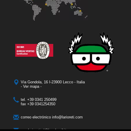
Via Gondola, 16 I-23900 Lecco - Italia
- Ver mapa -
tel.
+39 0341 250499
fax
+39 0341254350
correo electrónico
info@larioreti.com
pec
larioretisrl@legalmail.it