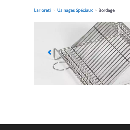
Larioreti
Usinages Spéciaux
Bordage
Previous