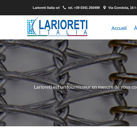
Larioreti Italia srl
tel.
+39 0341 250499
Via Gondola, 16 I
Accueil
À
Larioreti est un fournisseur en mesure de vous con