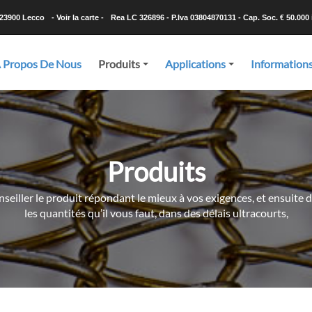
-23900 Lecco
- Voir la carte -
Rea LC 326896 - P.Iva 03804870131 - Cap. Soc. € 50.000 i
 Propos De Nous
Produits
Applications
Information
+
+
Produits
seiller le produit répondant le mieux à vos exigences, et ensuite d
les quantités qu’il vous faut, dans des délais ultracourts,