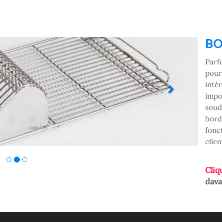
Next
BO
Parfo
pour
intér
impo
soudé
bord
fonc
clien
Cliq
dava