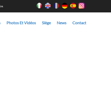
.v.
s
Photos Et Vidéos
Siège
News
Contact
e le réaliser aux dimensions, dans les matériaux et