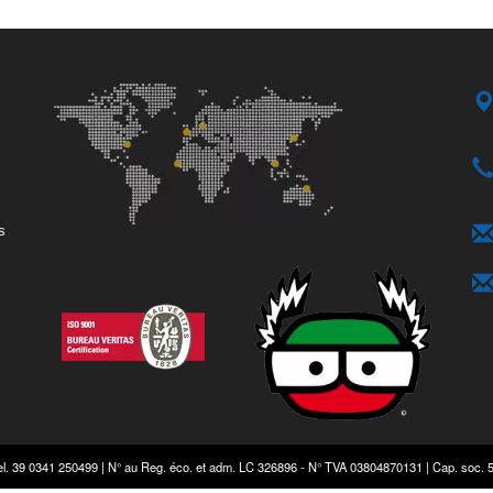
s
el. 39 0341 250499 | N° au Reg. éco. et adm. LC 326896 - N° TVA 03804870131 | Cap. soc. 5