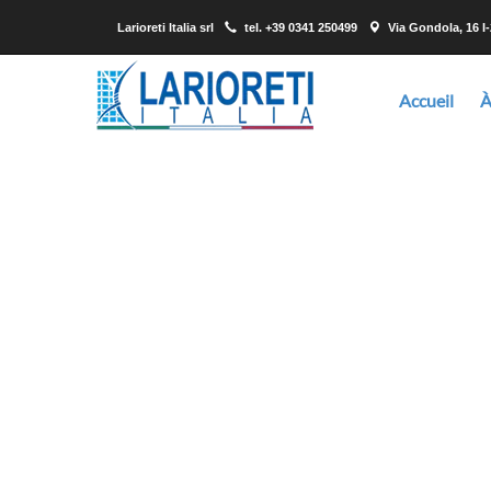
Larioreti Italia srl
tel.
+39 0341 250499
Via Gondola, 16 I
Accueil
À
Larioreti est un fournisseur en mesure de vous con