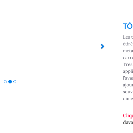
Next
TÔ
Les 
étir
méta
carr
Très 
appli
l’av
ajour
souve
dime
Cliq
dava