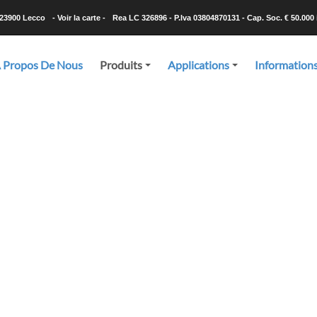
-23900 Lecco
- Voir la carte -
Rea LC 326896 - P.Iva 03804870131 - Cap. Soc. € 50.000 i
 Propos De Nous
Produits
Applications
Information
+
+
Produits
seiller le produit répondant le mieux à vos exigences, et ensuite d
les quantités qu’il vous faut, dans des délais ultracourts,