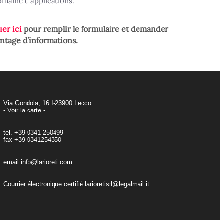
omaine d’applications.
uer ici
pour remplir le formulaire et demander
ntage d’informations.
Via Gondola, 16 I-23900 Lecco
- Voir la carte -
tel.
+39 0341 250499
fax
+39 0341254350
email
info@larioreti.com
Courrier électronique certifié
larioretisrl@legalmail.it