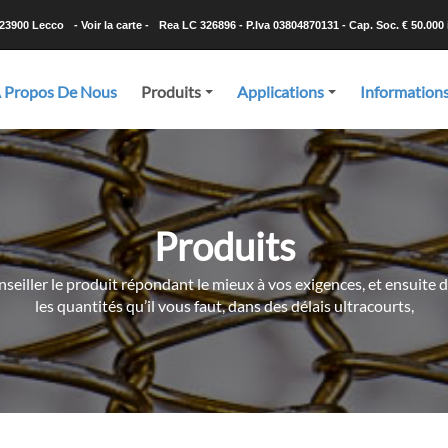
-23900 Lecco
- Voir la carte -
Rea LC 326896 - P.Iva 03804870131 - Cap. Soc. € 50.000 i
 Propos De Nous
Produits
Applications
Information
+
+
Produits
seiller le produit répondant le mieux à vos exigences, et ensuite d
les quantités qu’il vous faut, dans des délais ultracourts,