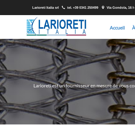
Larioreti Italia srl
tel.
+39 0341 250499
Via Gondola, 16 I
Accueil
À
Larioreti est un fournisseur en mesure de vous con