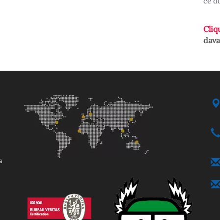
ce d
Cliq
dava
s