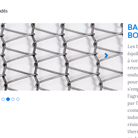
udés
Next
BA
BO
Les 
équi
à tor
rete
ondu
pour 
s’em
l’ag
par l
comm
indus
rési
ther